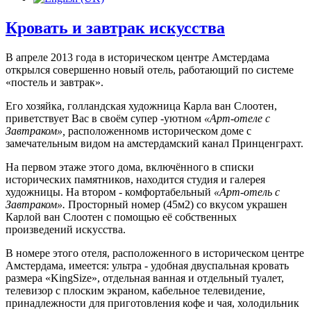
Кровать и завтрак искусства
В апреле 2013 года в историческом центре Амстердама
открылся совершенно новый отель, работающий по системе
«постель и завтрак».
Его хозяйка, голландская художница Карла ван Слоотен,
приветствует Вас в своём супер -уютном
«Арт-отеле с
Завтраком»
,
расположенномв историческом доме с
замечательным видом на амстердамский канал Принценграхт.
На первом этаже этого дома, включённого в списки
исторических памятников, находится студия и галерея
художницы. На втором - комфортабельный
«Арт-отель с
Завтраком».
Просторный номер (45м2) со вкусом украшен
Карлой ван Слоотен с помощью её собственных
произведений искусства.
В номере этого отеля, расположенного в историческом центре
Амстердама, имеется: ультра - удобная двуспальная кровать
размера «KingSize», отдельная ванная и отдельный туалет,
телевизор с плоским экраном, кабельное телевидение,
принадлежности для приготовления кофе и чая, холодильник